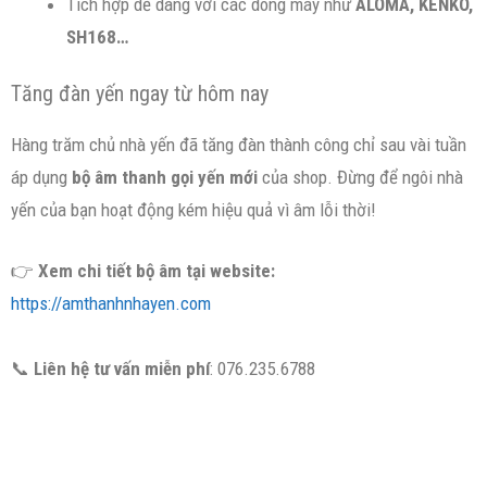
Tích hợp dễ dàng với các dòng máy như
ALOMA, KENKO,
SH168…
Tăng đàn yến ngay từ hôm nay
Hàng trăm chủ nhà yến đã tăng đàn thành công chỉ sau vài tuần
áp dụng
bộ âm thanh gọi yến mới
của shop. Đừng để ngôi nhà
yến của bạn hoạt động kém hiệu quả vì âm lỗi thời!
👉
Xem chi tiết bộ âm tại website:
https://amthanhnhayen.com
📞
Liên hệ tư vấn miễn phí
: 076.235.6788