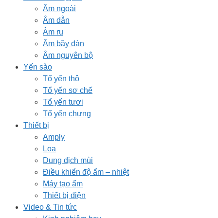
Âm ngoài
Âm dẫn
Âm ru
Âm bầy đàn
Âm nguyên bộ
Yến sào
Tổ yến thô
Tổ yến sơ chế
Tổ yến tươi
Tổ yến chưng
Thiết bị
Amply
Loa
Dung dịch mùi
Điều khiển độ ẩm – nhiệt
Máy tạo ẩm
Thiết bị điện
Video & Tin tức