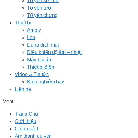
Tổ yến sơ chế
Tổ yến tươi
Tổ yến chưng
Thiết bị
Amply
Loa
Dung dịch mùi
Điều khiển độ ẩm – nhiệt
Máy tạo ẩm
Thiết bị điện
Video & Tin tức
Kinh nghiệm hay
Liên hệ
Menu
Trang Chủ
Giới thiệu
Chính sách
Âm thanh dụ yến