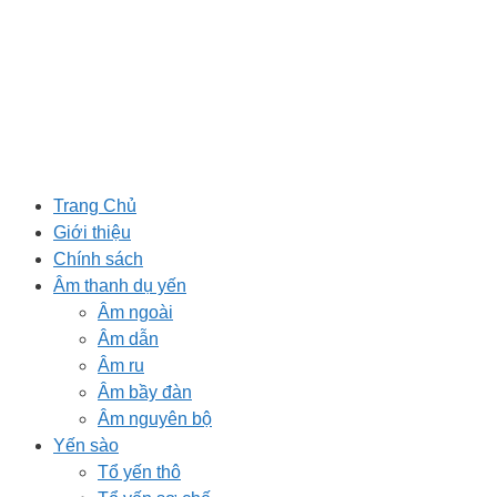
Chuyển
đến
nội
dung
Trang Chủ
Giới thiệu
Chính sách
Âm thanh dụ yến
Âm ngoài
Âm dẫn
Âm ru
Âm bầy đàn
Âm nguyên bộ
Yến sào
Tổ yến thô