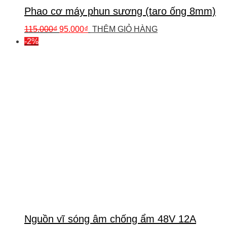
Phao cơ máy phun sương (taro ống 8mm)
115.000
₫
95.000
₫
THÊM GIỎ HÀNG
-2%
Nguồn vĩ sóng âm chống ẩm 48V 12A