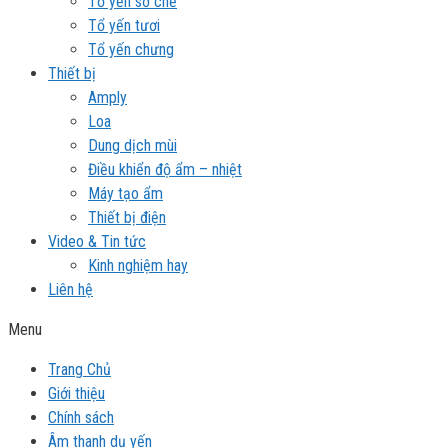
Tổ yến sơ chế
Tổ yến tươi
Tổ yến chưng
Thiết bị
Amply
Loa
Dung dịch mùi
Điều khiển độ ẩm – nhiệt
Máy tạo ẩm
Thiết bị điện
Video & Tin tức
Kinh nghiệm hay
Liên hệ
Menu
Trang Chủ
Giới thiệu
Chính sách
Âm thanh dụ yến