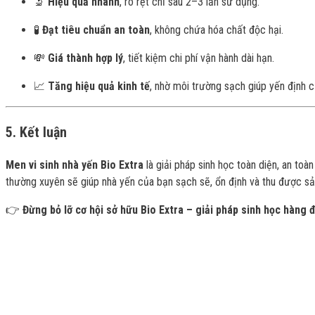
🔬
Hiệu quả nhanh
, rõ rệt chỉ sau 2–3 lần sử dụng.
🧪
Đạt tiêu chuẩn an toàn
, không chứa hóa chất độc hại.
💸
Giá thành hợp lý
, tiết kiệm chi phí vận hành dài hạn.
📈
Tăng hiệu quả kinh tế
, nhờ môi trường sạch giúp yến định cư
5. Kết luận
Men vi sinh nhà yến Bio Extra
là giải pháp sinh học toàn diện, an toàn
thường xuyên sẽ giúp nhà yến của bạn sạch sẽ, ổn định và thu được sả
👉
Đừng bỏ lỡ cơ hội sở hữu Bio Extra – giải pháp sinh học hàng đ