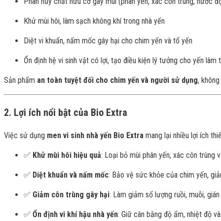
Phân hủy chất hữu cơ gây mùi (phân yến, xác côn trùng, nước đ
Khử mùi hôi, làm sạch không khí trong nhà yến
Diệt vi khuẩn, nấm mốc gây hại cho chim yến và tổ yến
Ổn định hệ vi sinh vật có lợi, tạo điều kiện lý tưởng cho yến làm 
Sản phẩm
an toàn tuyệt đối cho chim yến và người sử dụng
, không
2. Lợi ích nổi bật của Bio Extra
Việc sử dụng
men vi sinh nhà yến Bio Extra
mang lại nhiều lợi ích th
✅
Khử mùi hôi hiệu quả
: Loại bỏ mùi phân yến, xác côn trùng v
✅
Diệt khuẩn và nấm mốc
: Bảo vệ sức khỏe của chim yến, giả
✅
Giảm côn trùng gây hại
: Làm giảm số lượng ruồi, muỗi, gián
✅
Ổn định vi khí hậu nhà yến
: Giữ cân bằng độ ẩm, nhiệt độ và