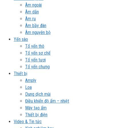
Âm ngoài
Âm dẫn
Âm ru
Âm bầy đàn
Âm nguyên bộ
Yến sào
Tổ yến thô
Tổ yến sơ chế
Tổ yến tươi
Tổ yến chưng
Thiết bị
Amply
Loa
Dung dịch mùi
Điều khiển độ ẩm – nhiệt
Máy tạo ẩm
Thiết bị điện
Video & Tin tức