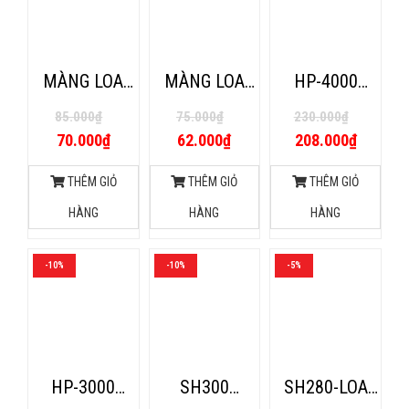
MÀNG LOA
MÀNG LOA
HP-4000
TITANIUM (
PHENOLIC
TITANIUM -
85.000
₫
75.000
₫
230.000
₫
MÀU BẠC)
(MÀU VÀNG)
LOA CHUYÊN
70.000
₫
62.000
₫
208.000
₫
DỤNG
PRONEST
THÊM GIỎ
THÊM GIỎ
THÊM GIỎ
MALAYSIA HP-
HÀNG
HÀNG
HÀNG
4000
TITANIUM 20W
-10%
-10%
-5%
HP-3000
SH300
SH280-LOA