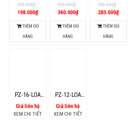
TITANIUM-LOA
TITANIUM-LOA
CHUYÊN DỤNG
220.000
₫
400.000
₫
300.000
₫
CHUYÊN DỤNG
CHUYÊN DỤNG
PRONEST
198.000
₫
360.000
₫
285.000
₫
PRONEST
PRONEST
SH280
MALAYSIA HP-
MALAYSIA
TITANIUM
THÊM GIỎ
THÊM GIỎ
THÊM GIỎ
3000
SH300
HÀNG
HÀNG
HÀNG
TITANIUM 20W
TITANIUM 25W
PZ-16-LOA
PZ-12-LOA
DẪN CHUYÊN
DẪN CHỮ
Giá liên hệ
Giá liên hệ
DỤNG
NHẬT
XEM CHI TIẾT
XEM CHI TIẾT
MOTOROLA
MOTOROLA
PRONEST –
PRONEST –