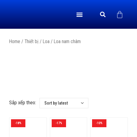
GIỚI THIỆU
CHÍNH SÁCH
TRANG CHỦ
YẾN SÀO
ÂM THANH DỤ YẾN
VIDEO & TIN TỨC
LIÊN HỆ
THIẾT BỊ
Home
/
Thiết bị
/
Loa
/ Loa nam châm
Sắp xếp theo:
-18%
-17%
-10%