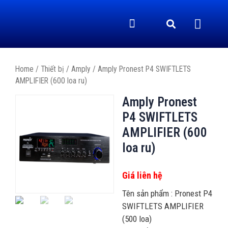
GIỚI THIỆU
CHÍNH SÁCH
TRANG CHỦ
YẾN SÀO
ÂM THANH DỤ YẾN
VIDEO & TIN TỨC
LIÊN HỆ
THIẾT BỊ
Home
/
Thiết bị
/
Amply
/ Amply Pronest P4 SWIFTLETS
AMPLIFIER (600 loa ru)
Amply Pronest
P4 SWIFTLETS
AMPLIFIER (600
loa ru)
Giá liên hệ
Tên sản phẩm : Pronest P4
SWIFTLETS AMPLIFIER
(500 loa)