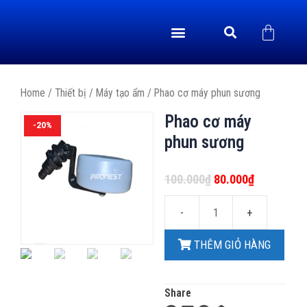
GIỚI THIỆU
CHÍNH SÁCH
TRANG CHỦ
YẾN SÀO
ÂM THANH DỤ YẾN
VIDEO & TIN TỨC
LIÊN HỆ
THIẾT BỊ
Home
/
Thiết bị
/
Máy tạo ẩm
/ Phao cơ máy phun sương
Phao cơ máy
-20%
phun sương
100.000
₫
80.000
₫
THÊM GIỎ HÀNG
Share