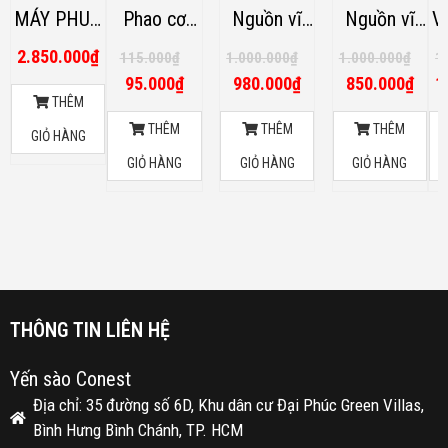
MÁY PHUN
Phao cơ
Nguồn vĩ
Nguồn vĩ
V
SƯƠNG LI
máy phun
sóng âm
sóng âm
Ke
2.850.000
₫
115.000
₫
1.000.000
₫
1.000.000
₫
1
TÂM
sương (taro
chống ẩm
chống ẩm
95.000
₫
980.000
₫
850.000
₫
1
PRONEST
ống 8mm)
48V 12A
45V 7.8A
THÊM
P-360H
THÊM
THÊM
THÊM
GIỎ HÀNG
GIỎ HÀNG
GIỎ HÀNG
GIỎ HÀNG
THÔNG TIN LIÊN HỆ
Yến sào Conest
Địa chỉ: 35 đường số 6D, Khu dân cư Đại Phúc Green Villas,
Bình Hưng Bình Chánh, TP. HCM