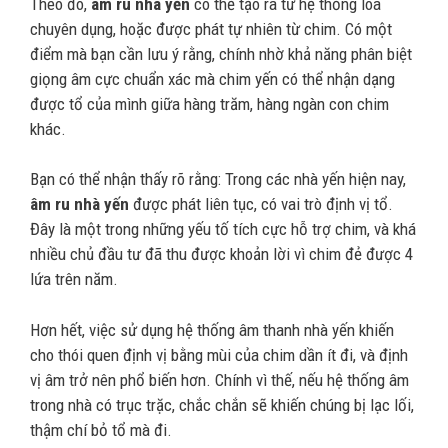
Theo đó,
âm ru nhà yến
có thể tạo ra từ hệ thống loa
chuyên dụng, hoặc được phát tự nhiên từ chim. Có một
điểm mà bạn cần lưu ý rằng, chính nhờ khả năng phân biệt
giọng âm cực chuẩn xác mà chim yến có thể nhận dạng
được tổ của mình giữa hàng trăm, hàng ngàn con chim
khác.
Bạn có thể nhận thấy rõ rằng: Trong các nhà yến hiện nay,
âm ru nhà yến
được phát liên tục, có vai trò định vị tổ.
Đây là một trong những yếu tố tích cực hỗ trợ chim, và khá
nhiều chủ đầu tư đã thu được khoản lời vì chim đẻ được 4
lứa trên năm.
Hơn hết, việc sử dụng hệ thống âm thanh nhà yến khiến
cho thói quen định vị bằng mùi của chim dần ít đi, và định
vị âm trở nên phổ biến hơn. Chính vì thế, nếu hệ thống âm
trong nhà có trục trặc, chắc chắn sẽ khiến chúng bị lạc lối,
thậm chí bỏ tổ mà đi.