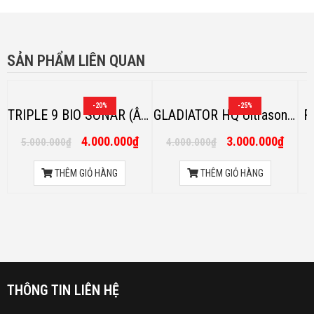
SẢN PHẨM LIÊN QUAN
-20%
-25%
TRIPLE 9 BIO SONAR (Âm
GLADIATOR HQ Ultrasonic
R
ru)
(Âm ru)
4.000.000
₫
3.000.000
₫
5.000.000
₫
4.000.000
₫
THÊM GIỎ HÀNG
THÊM GIỎ HÀNG
THÔNG TIN LIÊN HỆ