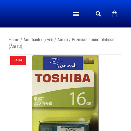
GIỚI THIỆU
CHÍNH SÁCH
TRANG CHỦ
YẾN SÀO
ÂM THANH DỤ YẾN
VIDEO & TIN TỨC
LIÊN HỆ
THIẾT BỊ
Home
/
Âm thanh dụ yến
/
Âm ru
/ Premium sound platinum
(Âm ru)
-40%