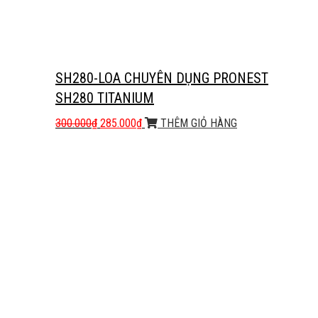
SH280-LOA CHUYÊN DỤNG PRONEST
SH280 TITANIUM
300.000
₫
285.000
₫
THÊM GIỎ HÀNG