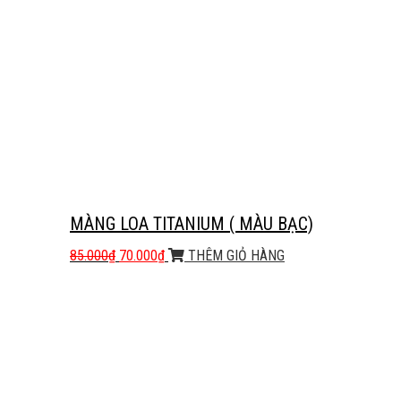
MÀNG LOA TITANIUM ( MÀU BẠC)
85.000
₫
70.000
₫
THÊM GIỎ HÀNG