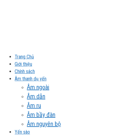
Chuyển
đến
nội
dung
Trang Chủ
Giới thiệu
Chính sách
Âm thanh dụ yến
Âm ngoài
Âm dẫn
Âm ru
Âm bầy đàn
Âm nguyên bộ
Yến sào