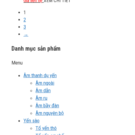
Giá liên hệ
XEM CHI TIẾT
1
2
3
→
Danh mục sản phẩm
Menu
Âm thanh dụ yến
Âm ngoài
Âm dẫn
Âm ru
Âm bầy đàn
Âm nguyên bộ
Yến sào
Tổ yến thô