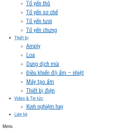
Tổ yến thô
Tổ yến sơ chế
Tổ yến tươi
Tổ yến chưng
Thiết bị
Amply
Loa
Dung dịch mùi
Điều khiển độ ẩm – nhiệt
Máy tạo ẩm
Thiết bị điện
Video & Tin tức
Kinh nghiệm hay
Liên hệ
Menu