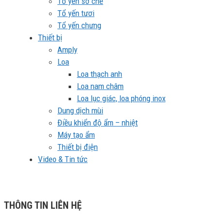
Tổ yến sơ chế
Tổ yến tươi
Tổ yến chưng
Thiết bị
Amply
Loa
Loa thạch anh
Loa nam châm
Loa lục giác, loa phóng inox
Dung dịch mùi
Điều khiển độ ẩm – nhiệt
Máy tạo ẩm
Thiết bị điện
Video & Tin tức
THÔNG TIN LIÊN HỆ