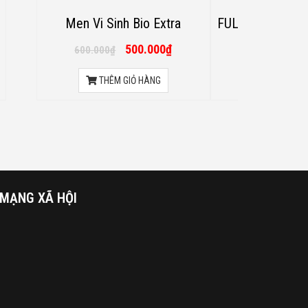
Men Vi Sinh Bio Extra
FULLHOUSE PEM
500.000
₫
6
600.000
₫
700.000
₫
THÊM GIỎ HÀNG
THÊM GI
MẠNG XÃ HỘI