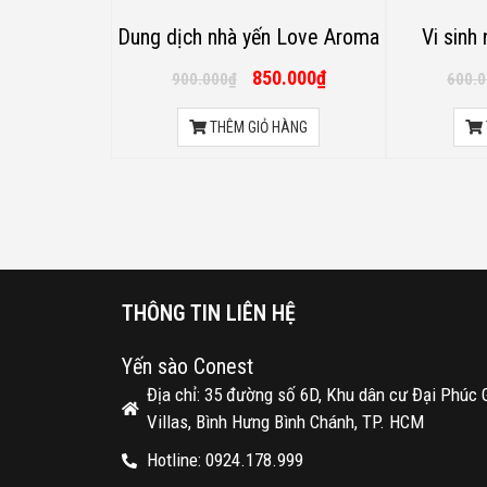
Dung dịch nhà yến Love Aroma
Vi sinh
850.000
₫
900.000
₫
600.
THÊM GIỎ HÀNG
THÔNG TIN LIÊN HỆ
Yến sào Conest
Địa chỉ: 35 đường số 6D, Khu dân cư Đại Phúc 
Villas, Bình Hưng Bình Chánh, TP. HCM
Hotline: 0924.178.999