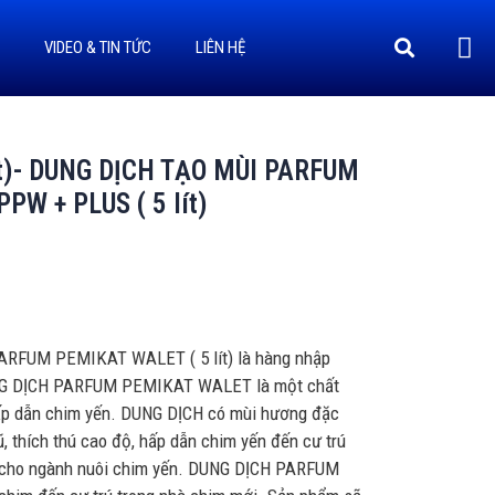
Ị
VIDEO & TIN TỨC
LIÊN HỆ
ít)- DUNG DỊCH TẠO MÙI PARFUM
W + PLUS ( 5 lít)
ARFUM PEMIKAT WALET ( 5 lít) là hàng nhập
UNG DỊCH PARFUM PEMIKAT WALET là một chất
ấp dẫn chim yến. DUNG DỊCH có mùi hương đặc
ũ, thích thú cao độ, hấp dẫn chim yến đến cư trú
 cho ngành nuôi chim yến. DUNG DỊCH PARFUM