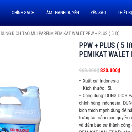
U
CHÍNH SÁCH
ÂM THANH DỤ YẾN
YẾN SÀO
THIẾT B
)- DUNG DỊCH TẠO MÙI PARFUM PEMIKAT WALET PPW + PLUS ( 5 lít)
PPW + PLUS ( 5 l
PEMIKAT WALET PP
960.000
₫
820.000
₫
– Xuất xứ: Indonesia
– Kích thước : 5L
– Công dụng: DUNG DỊCH P
chính hãng indonesia. D
kích thích mạnh dùng để h
trưng tạo cảm giác quyến r
và đảm bảo sự thành công