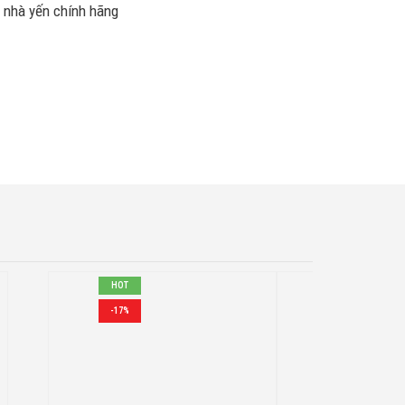
ị nhà yến chính hãng
HOT
-7%
-17%