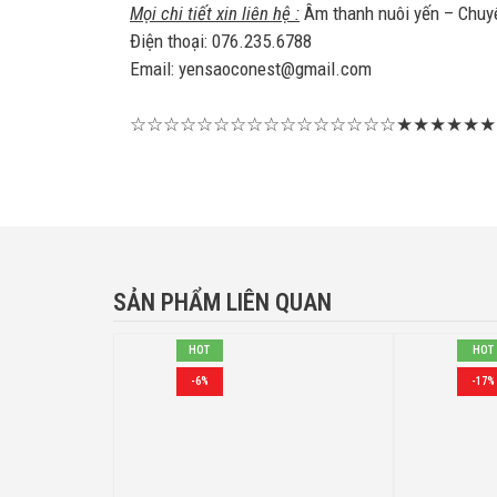
Mọi chi tiết xin liên hệ :
Âm thanh nuôi yến – Chuyên
Điện thoại: 076.235.6788
Email: yensaoconest@gmail.com
☆☆☆☆☆☆☆☆☆☆☆☆☆☆☆☆★★★★★★
SẢN PHẨM LIÊN QUAN
HOT
HOT
-6%
-17%