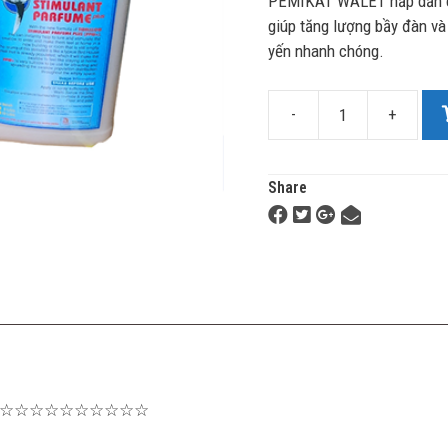
PEMIKAT WALET hấp dẫn ch
giúp tăng lượng bầy đàn và
yến nhanh chóng.
-
+
Share
☆☆☆☆☆☆☆☆☆☆