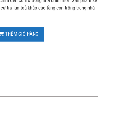
im đến cư trú trong nhà chim mới. Sản phẩm sẽ
 cư trú lan toả khắp các tầng còn trống trong nhà
THÊM GIỎ HÀNG