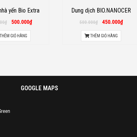
 nhà yến Bio Extra
Dung dịch BIO.NANOCER
500.000
₫
450.000
₫
000
₫
500.000
₫
THÊM GIỎ HÀNG
THÊM GIỎ HÀNG
GOOGLE MAPS
Green