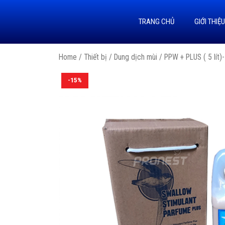
TRANG CHỦ
GIỚI THIỆ
Home
/
Thiết bị
/
Dung dịch mùi
/ PPW + PLUS ( 5 lít
-15%