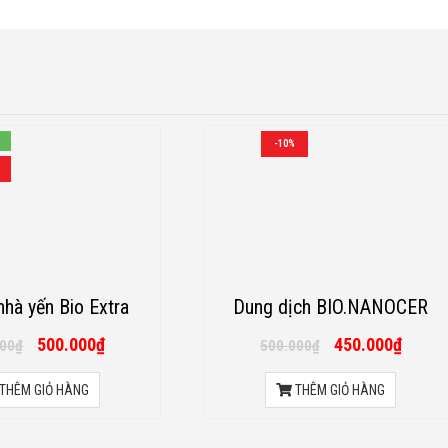
-10%
 nhà yến Bio Extra
Dung dịch BIO.NANOCER
500.000
₫
450.000
₫
000
₫
500.000
₫
THÊM GIỎ HÀNG
THÊM GIỎ HÀNG