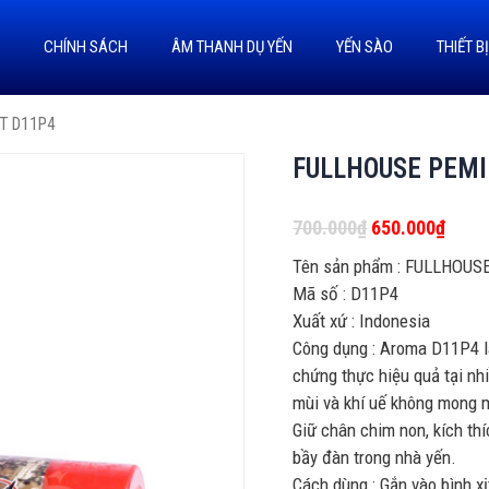
U
CHÍNH SÁCH
ÂM THANH DỤ YẾN
YẾN SÀO
THIẾT B
T D11P4
FULLHOUSE PEMI
700.000
₫
650.000
₫
Tên sản phẩm : FULLHOU
Mã số : D11P4
Xuất xứ : Indonesia
Công dụng : Aroma D11P4 l
chứng thực hiệu quả tại nh
mùi và khí uế không mong m
Giữ chân chim non, kích th
bầy đàn trong nhà yến.
Cách dùng : Gắn vào bình xịt