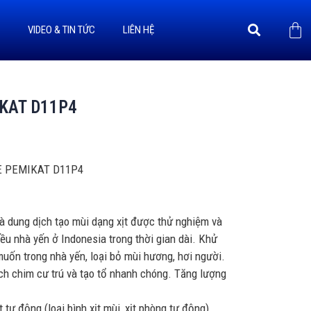
Ị
VIDEO & TIN TỨC
LIÊN HỆ
KAT D11P4
SE PEMIKAT D11P4
à dung dịch tạo mùi dạng xịt được thử nghiệm và
iều nhà yến ở Indonesia trong thời gian dài. Khử
uốn trong nhà yến, loại bỏ mùi hương, hơi người.
ích chim cư trú và tạo tổ nhanh chóng. Tăng lượng
 tự động (loại bình xịt mùi, xịt phòng tự động).