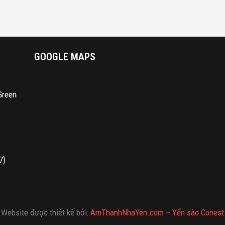
GOOGLE MAPS
Green
7)
Website được thiết kế bởi:
AmThanhNhaYen.com – Yến sào Conest