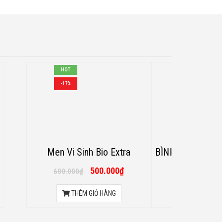
HOT
-17%
Men Vi Sinh Bio Extra
BÌNH PHUN TH
ĐEO VAI DÙNG 
500.000
₫
1.200.
600.000
₫
20L
THÊM GIỎ HÀNG
THÊM GI