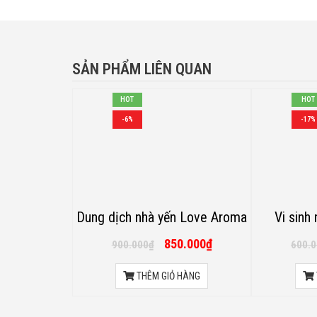
SẢN PHẨM LIÊN QUAN
HOT
HOT
-6%
-17%
Dung dịch nhà yến Love Aroma
Vi sinh
850.000
₫
900.000
₫
600.
THÊM GIỎ HÀNG