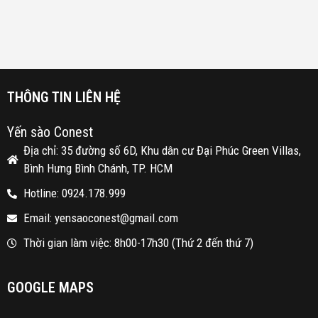
HP-4000
HP-3000
TITANIUM
TITANIUM
T
20W
20W
THÔNG TIN LIÊN HỆ
Yến sào Conest
Địa chỉ: 35 đường số 6D, Khu dân cư Đại Phúc Green Villas,
Bình Hưng Bình Chánh, TP. HCM
Hotline: 0924.178.999
Email: yensaoconest@gmail.com
Thời gian làm việc: 8h00-17h30 (Thứ 2 đến thứ 7)
GOOGLE MAPS