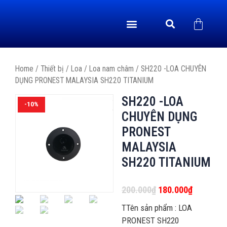
GIỚI THIỆU
CHÍNH SÁCH
TRANG CHỦ
YẾN SÀO
ÂM THANH DỤ YẾN
VIDEO & TIN TỨC
LIÊN HỆ
THIẾT BỊ
Home
/
Thiết bị
/
Loa
/
Loa nam châm
/ SH220 -LOA CHUYÊN
DỤNG PRONEST MALAYSIA SH220 TITANIUM
SH220 -LOA
-10%
CHUYÊN DỤNG
PRONEST
MALAYSIA
SH220 TITANIUM
200.000
₫
180.000
₫
TTên sản phẩm : LOA
PRONEST SH220