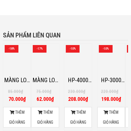
SẢN PHẨM LIÊN QUAN
-18%
-17%
-10%
-10%
MÀNG LOA
MÀNG LOA
HP-4000
HP-3000
TITANIUM (
PHENOLIC
TITANIUM -
TITANIUM-
T
85.000
₫
75.000
₫
230.000
₫
220.000
₫
MÀU BẠC)
(MÀU
LOA
LOA
70.000
₫
62.000
₫
208.000
₫
198.000
₫
VÀNG)
CHUYÊN
CHUYÊN
DỤNG
DỤNG
THÊM
THÊM
THÊM
THÊM
PRONEST
PRONEST
GIỎ HÀNG
GIỎ HÀNG
GIỎ HÀNG
GIỎ HÀNG
MALAYSIA
MALAYSIA
M